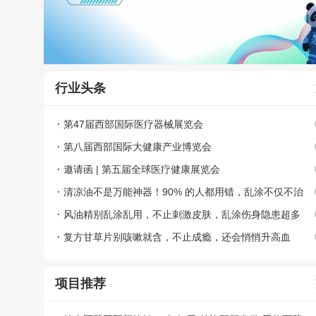
行业头条
第47届西部国际医疗器械展览会
第八届西部国际大健康产业博览会
邀请函 | 第五届全球医疗健康展览会
清凉油不是万能神器！90% 的人都用错，乱涂不仅不治
病，还越涂越难受
风油精别乱涂乱用，不止刺激皮肤，乱涂伤身隐患超多
复方甘草片别咳嗽就含，不止成瘾，还会悄悄升高血
压、伤身体
项目推荐