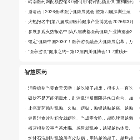
岭南医药网配额控销3.0如何用“特许配额直供”重构医药
供应链
邀请函 | 2026全球医疗健康展览会 暨第四届深圳生殖
医学健康大会
火热报名中|第八届成都医药健康产业博览会2026年3月
17-19日举办，速来抢占西部医药健康黄金赛道！
参展参观火热报名中|第八届成都医药健康产业博览会2
026年3月17-19日举办，速来抢占西部医药健康黄金赛道
锚定“健康中国2030”！医养游食融合大健康展启幕，万
亿产业高地再启新程
“医养游食”健康之约~ 第12届四川健博会11.7重磅开
启！
智慧医药
润喉糖别当零食天天嚼！越吃嗓子越废，很多人一直吃
错
碘伏不是万能消毒水，乱涂乱消反而阻碍伤口愈合、加
重发炎
止痛膏药贴别乱贴、久贴、瞎贴，贴错越贴越痛、越贴
越伤
健胃消食片别积食就瞎吃、当成零食吃，越吃脾胃越懒
板蓝根别没事当茶水喝、感冒就乱冲，越喝越伤体质、
败阳气
炉甘石洗剂别乱涂所有皮肤病，用错越涂越干、越烂越