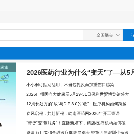
健康旅
2026医药行业为什么“变天”了—从5
小小创可贴别乱用，不当包扎反而加重伤口感染
政看“医生”的生存与未来
2026广州医疗大健康展5月29-31日保利世贸博览馆盛大
召开
12周长处方的“放”与DIP 3.0的“收”：医疗机构如何跨越
新生存门槛
春风启程，共赴新程：岭南医药网2026年开工寄语
“带货”变“带服务”！直播新规下，药店/医疗机构如何破
局？
邀请函 | 2026全球医疗健康展览会 暨第四届深圳生殖医