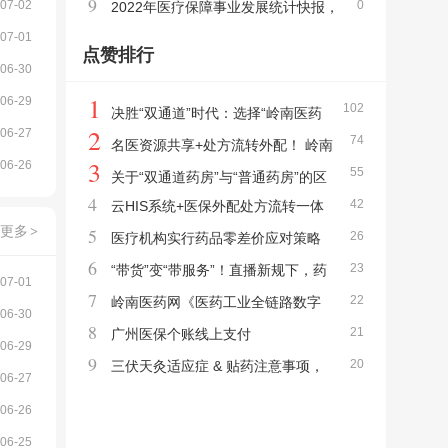
9
07-02
0
悄悄伤身体
2022年医疗保障事业发展统计快报，
07-01
275种谈判药报销1.8亿人次......
点赞排行
06-30
1
06-29
102
决胜“双通道”时代：选择“岭南医药
2
06-27
74
网”平台型云HIS的五大战略价值
名医资源共享+处方流转外配！ 岭南
3
06-26
55
医药网云HIS系统打造基层医疗“超级资源池”
关于“双通道药房”与“普通药房”的区
4
42
云HIS系统+医保外配处方流转一体
别 岭南医药网
更多
>
5
26
化
医疗机构实行药品零差价应对策略
6
23
“带货”变“带服务”！直播新规下，药
07-01
7
22
店/医疗机构如何破局？
岭南医药网《医药工业全链路数字
06-30
8
21
化3.0可控销售模式》
广州医保个账线上支付
06-29
9
20
三伏天灸适应症 & 贴药注意事项，
06-27
一篇看懂！
06-26
06-25