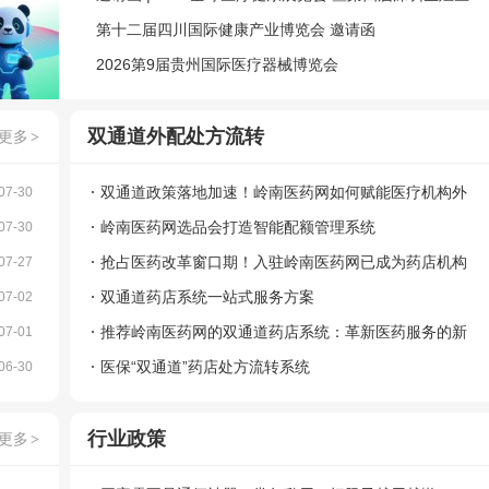
学健康大会
第十二届四川国际健康产业博览会 邀请函
2026第9届贵州国际医疗器械博览会
双通道外配处方流转
更多
>
双通道政策落地加速！岭南医药网如何赋能医疗机构外
07-30
配流转服务？
岭南医药网选品会打造智能配额管理系统
07-30
抢占医药改革窗口期！入驻岭南医药网已成为药店机构
07-27
转型最佳时机
双通道药店系统一站式服务方案
07-02
推荐岭南医药网的双通道药店系统：革新医药服务的新
07-01
模式
医保“双通道”药店处方流转系统
06-30
行业政策
更多
>