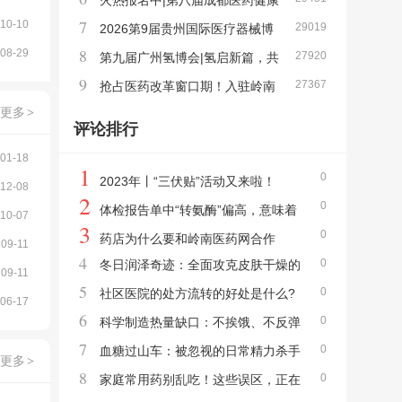
025最新根除方案，全家同治指南
火热报名中|第八届成都医药健康
7
10-10
29019
产业博览会2026年3月17-19日举办，速来抢
2026第9届贵州国际医疗器械博
8
08-29
27920
占西部医药健康黄金赛道！
览会
第九届广州氢博会|氢启新篇，共
9
27367
赴未来
抢占医药改革窗口期！入驻岭南
更多
>
医药网已成为药店机构转型最佳时机
评论排行
01-18
1
0
2023年丨“三伏贴”活动又来啦！
12-08
2
0
体检报告单中“转氨酶”偏高，意味着
10-07
3
0
什么？医生给出了明确答案
药店为什么要和岭南医药网合作
09-11
4
0
冬日润泽奇迹：全面攻克皮肤干燥的
09-11
5
0
专属指南
社区医院的处方流转的好处是什么?
06-17
6
0
科学制造热量缺口：不挨饿、不反弹
7
0
的减肥核心算法
血糖过山车：被忽视的日常精力杀手
更多
>
8
0
家庭常用药别乱吃！这些误区，正在