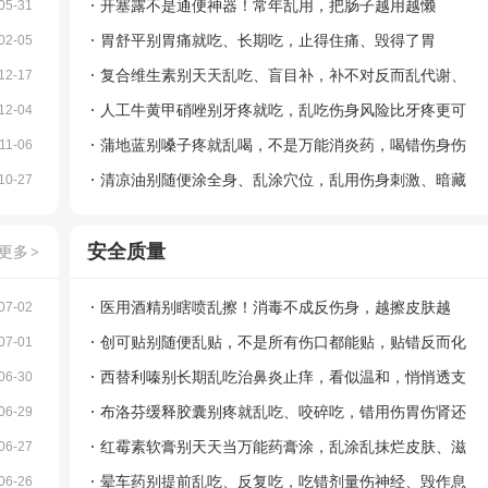
开塞露不是通便神器！常年乱用，把肠子越用越懒
05-31
胃舒平别胃痛就吃、长期吃，止得住痛、毁得了胃
02-05
复合维生素别天天乱吃、盲目补，补不对反而乱代谢、
12-17
拖垮身体
人工牛黄甲硝唑别牙疼就吃，乱吃伤身风险比牙疼更可
12-04
！
怕
蒲地蓝别嗓子疼就乱喝，不是万能消炎药，喝错伤身伤
11-06
脾胃
清凉油别随便涂全身、乱涂穴位，乱用伤身刺激、暗藏
10-27
隐患
安全质量
更多
>
医用酒精别瞎喷乱擦！消毒不成反伤身，越擦皮肤越
07-02
坏、越擦越容易感染
创可贴别随便乱贴，不是所有伤口都能贴，贴错反而化
07-01
脓烂得更快
西替利嗪别长期乱吃治鼻炎止痒，看似温和，悄悄透支
06-30
体质
布洛芬缓释胶囊别疼就乱吃、咬碎吃，错用伤胃伤肾还
06-29
伤身
红霉素软膏别天天当万能药膏涂，乱涂乱抹烂皮肤、滋
06-27
生耐药菌
晕车药别提前乱吃、反复吃，吃错剂量伤神经、毁作息
06-26