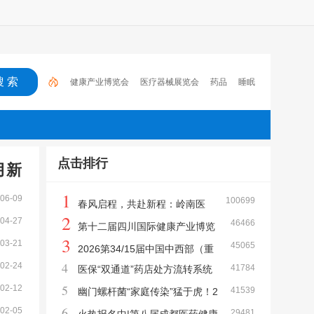
健康产业博览会
医疗器械展览会
药品
睡眠
医药
肿瘤
药店
医疗器械博览会
2023
全
国药品交易会
点击排行
月新
1
06-09
100699
春风启程，共赴新程：岭南医
2
04-27
46466
药网2026年开工寄语
第十二届四川国际健康产业博览
3
03-21
45065
会 邀请函
2026第34/15届中国中西部（重
4
02-24
41784
医保“双通道”药店处方流转系统
庆·昆明）医疗器械展览会
5
02-12
41539
幽门螺杆菌“家庭传染”猛于虎！2
6
02-05
29481